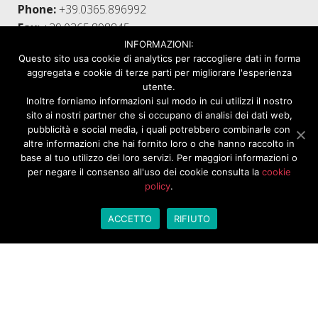
Phone:
+39.0365.896992
Fax:
+39.0365.898845
INFORMAZIONI:
Questo sito usa cookie di analytics per raccogliere dati in forma
USEFUL LINKS
aggregata e cookie di terze parti per migliorare l'esperienza
Privacy Policy
utente.
Inoltre forniamo informazioni sul modo in cui utilizzi il nostro
Company
sito ai nostri partner che si occupano di analisi dei dati web,
Applications
pubblicità e social media, i quali potrebbero combinarle con
Contacts
altre informazioni che hai fornito loro o che hanno raccolto in
base al tuo utilizzo dei loro servizi. Per maggiori informazioni o
per negare il consenso all'uso dei cookie consulta la
cookie
PRODUCTS
policy
.
Winch
ACCETTO
RIFIUTO
Racks
Axle Supports
Gearmotors And Manual Adapters