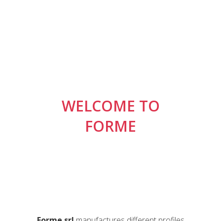
WELCOME TO
FORME
Forme srl
manufactures different profiles