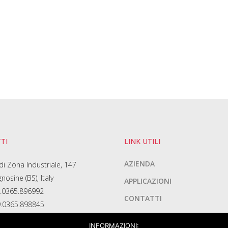
TI
LINK UTILI
AZIENDA
di Zona Industriale, 147
osine (BS), Italy
APPLICAZIONI
.0365.896992
CONTATTI
.0365.898845
PRIVACY POLICY
INFORMAZIONI: