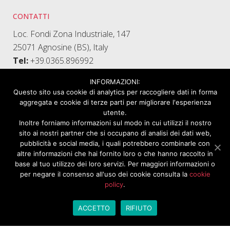
CONTATTI
Loc. Fondi Zona Industriale, 147
25071 Agnosine (BS), Italy
Tel:
+39.0365.896992
Fax:
+39.0365.898845
INFORMAZIONI:
Questo sito usa cookie di analytics per raccogliere dati in forma
LINK UTILI
aggregata e cookie di terze parti per migliorare l'esperienza
utente.
Azienda
Inoltre forniamo informazioni sul modo in cui utilizzi il nostro
Applicazioni
sito ai nostri partner che si occupano di analisi dei dati web,
Contatti
pubblicità e social media, i quali potrebbero combinarle con
altre informazioni che hai fornito loro o che hanno raccolto in
Privacy Policy
base al tuo utilizzo dei loro servizi. Per maggiori informazioni o
per negare il consenso all'uso dei cookie consulta la
cookie
PRODOTTI
policy
.
Cremagliere
ACCETTO
RIFIUTO
Motoriduttori E Riduttori Manuali
Supporti Per Asse Comando