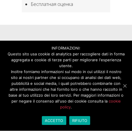
Бесплатная оценка
INFORMAZIONI:
Questo sito usa cookie di analytics per raccogliere dati in forma
aggregata e cookie di terze parti per migliorare l'esperienza
utente.
Forme srl производит различные профили точных
Inoltre forniamo informazioni sul modo in cui utilizzi il nostro
sito ai nostri partner che si occupano di analisi dei dati web,
линейных направляющих и компонентов для
pubblicità e social media, i quali potrebbero combinarle con
передачи мощности, таких как перфорированные
altre informazioni che hai fornito loro o che hanno raccolto in
зубчатые рейки, шестеренки и сопутствующие
base al tuo utilizzo dei loro servizi. Per maggiori informazioni o
per negare il consenso all'uso dei cookie consulta la
cookie
аксессуары.
policy
.
КОНТАКТЫ
ACCETTO
RIFIUTO
Loc. Fondi Zona Industriale, 147